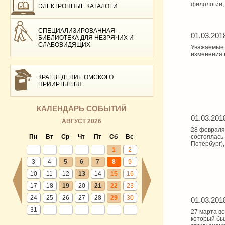
филологии, 
ЭЛЕКТРОННЫЕ КАТАЛОГИ
СПЕЦИАЛИЗИРОВАННАЯ
01.03.201
БИБЛИОТЕКА ДЛЯ НЕЗРЯЧИХ И
СЛАБОВИДЯЩИХ
Уважаемые 
изменения 
КРАЕВЕДЕНИЕ ОМСКОГО
ПРИИРТЫШЬЯ
КАЛЕНДАРЬ СОБЫТИЙ
01.03.201
АВГУСТ 2026
28 февраля
Пн
Вт
Ср
Чт
Пт
Сб
Вс
состоялась
Петербург)
1
2
3
4
5
6
7
8
9
10
11
12
13
14
15
16
17
18
19
20
21
22
23
24
25
26
27
28
29
30
01.03.201
31
27 марта в
который бы