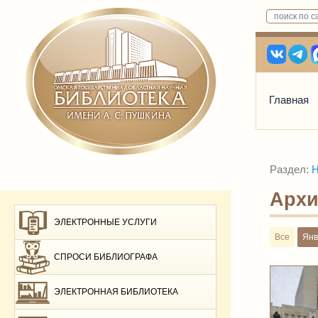
Главная
Раздел:
Н
Архи
ЭЛЕКТРОННЫЕ УСЛУГИ
Все
Янв
СПРОСИ БИБЛИОГРАФА
ЭЛЕКТРОННАЯ БИБЛИОТЕКА