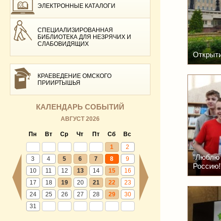
ЭЛЕКТРОННЫЕ КАТАЛОГИ
СПЕЦИАЛИЗИРОВАННАЯ
БИБЛИОТЕКА ДЛЯ НЕЗРЯЧИХ И
СЛАБОВИДЯЩИХ
Открыт
КРАЕВЕДЕНИЕ ОМСКОГО
ПРИИРТЫШЬЯ
КАЛЕНДАРЬ СОБЫТИЙ
АВГУСТ 2026
Пн
Вт
Ср
Чт
Пт
Сб
Вс
1
2
"Люблю
3
4
5
6
7
8
9
Россию!
10
11
12
13
14
15
16
17
18
19
20
21
22
23
24
25
26
27
28
29
30
31