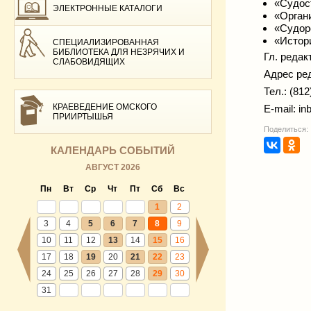
«Судос
ЭЛЕКТРОННЫЕ КАТАЛОГИ
«Органи
«Судор
«Истор
СПЕЦИАЛИЗИРОВАННАЯ
БИБЛИОТЕКА ДЛЯ НЕЗРЯЧИХ И
Гл. редак
СЛАБОВИДЯЩИХ
Адрес ред
Тел.: (812
КРАЕВЕДЕНИЕ ОМСКОГО
E-mail: i
ПРИИРТЫШЬЯ
Поделиться:
КАЛЕНДАРЬ СОБЫТИЙ
АВГУСТ 2026
Пн
Вт
Ср
Чт
Пт
Сб
Вс
1
2
3
4
5
6
7
8
9
10
11
12
13
14
15
16
17
18
19
20
21
22
23
24
25
26
27
28
29
30
31