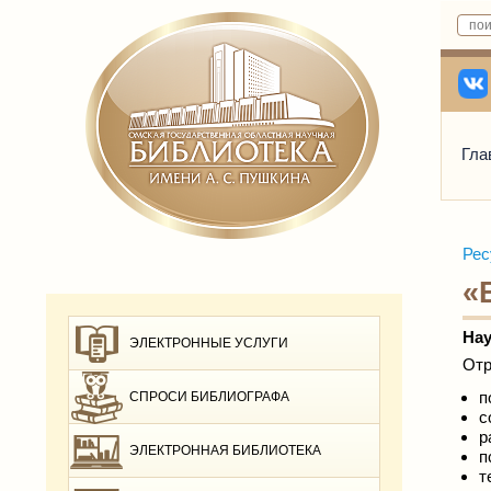
Гла
Рес
«
Нау
ЭЛЕКТРОННЫЕ УСЛУГИ
Отр
п
СПРОСИ БИБЛИОГРАФА
с
р
ЭЛЕКТРОННАЯ БИБЛИОТЕКА
п
т