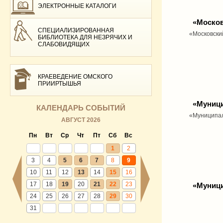
ЭЛЕКТРОННЫЕ КАТАЛОГИ
«Москов
СПЕЦИАЛИЗИРОВАННАЯ
«Московски
БИБЛИОТЕКА ДЛЯ НЕЗРЯЧИХ И
СЛАБОВИДЯЩИХ
КРАЕВЕДЕНИЕ ОМСКОГО
ПРИИРТЫШЬЯ
«Муници
КАЛЕНДАРЬ СОБЫТИЙ
«Муниципал
АВГУСТ 2026
Пн
Вт
Ср
Чт
Пт
Сб
Вс
1
2
3
4
5
6
7
8
9
10
11
12
13
14
15
16
17
18
19
20
21
22
23
«Муниц
24
25
26
27
28
29
30
31