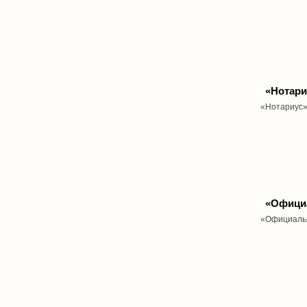
«Нотари
«Нотариус»
«Офици
«Официальн