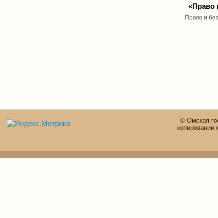
«Право 
Право и бе
© Омская го
копировании 