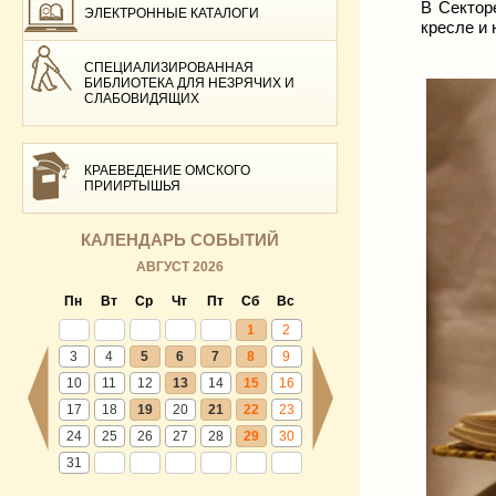
В Сектор
ЭЛЕКТРОННЫЕ КАТАЛОГИ
кресле и 
СПЕЦИАЛИЗИРОВАННАЯ
БИБЛИОТЕКА ДЛЯ НЕЗРЯЧИХ И
СЛАБОВИДЯЩИХ
КРАЕВЕДЕНИЕ ОМСКОГО
ПРИИРТЫШЬЯ
КАЛЕНДАРЬ СОБЫТИЙ
АВГУСТ 2026
Пн
Вт
Ср
Чт
Пт
Сб
Вс
1
2
3
4
5
6
7
8
9
10
11
12
13
14
15
16
17
18
19
20
21
22
23
24
25
26
27
28
29
30
31