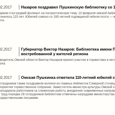
02.2017
Назаров поздравил Пушкинскую библиотеку со 1
рком стал редкий фолиант на патриотическую тему. 10 февраля омской библ
лнилось 110 лет. Юбилей совпал со 180-летней годовщиной гибели поэта — в
ти.
02.2017
Губернатор Виктор Назаров: Библиотека имени 
востребованной у жителей региона
водитель Омской области Виктор Назаров принял участие в торжествах в чес
она.
02.2017
Омская Пушкинка отметила 110-летний юбилей с
отрудников также поздравили коллеги из главных библиотек Северной столи
приятия торжественное собрание. Заместитель министра культуры Омской 
агодарила работников за слаженную работу, внедрение современных направл
 труд порядка 28 сотрудников библиотеки отмечены наградами министерства
годарственными письмами.