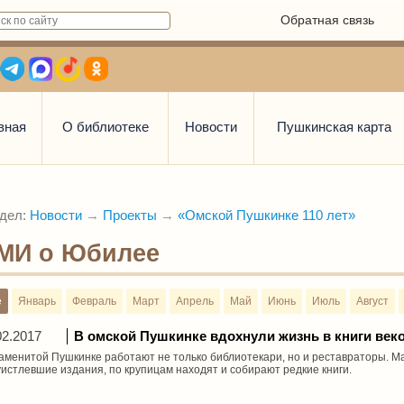
Обратная связь
вная
О библиотеке
Новости
Пушкинская карта
дел:
Новости
→
Проекты
→
«Омской Пушкинке 110 лет»
МИ о Юбилее
е
Январь
Февраль
Март
Апрель
Май
Июнь
Июль
Август
02.2017
В омской Пушкинке вдохнули жизнь в книги век
аменитой Пушкинке работают не только библиотекари, но и реставраторы. М
истлевшие издания, по крупицам находят и собирают редкие книги.