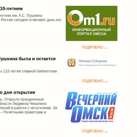
10-летием
иотеке им. А.С. Пушкина
 России сегодня отмечают день его
ПОДРОБНО →
Пушкина была и остается
ть 110-летия главной библиотеки
ПОДРОБНО →
о дня открытия
цы. Открыло праздничные
области Людмила Чекалина
ений в работе с читателями. За
 – Почётными грамотами и
ПОДРОБНО →