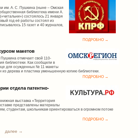
и им. А. С. Пушкина (ныне – Омская
 общественная библиотека имени А.
 («читальни») состоялось 21 января
рвый год её работы состоял из
писывалось 15 газет и 40 журналов,
ПОДРОБНО →
курсом макетов
 Пушкина отмечает свой 110-
ия библиотеки. Как сообщили в
ице для осужденных № 11 макеты
ли из дерева и пластика уменьшенную копию библиотеки.
ПОДРОБНО →
рии отдела патентно-
 книжная выставка «Территория
выставке представлены материалы
лям, студентам, школьникам ориентироваться в огромном потоке
ПОДРОБНО →
далее →