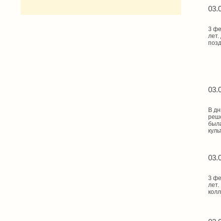
03.
3 фе
лет.
позд
03.
В дн
реше
была
куль
03.
3 фе
лет.
колл