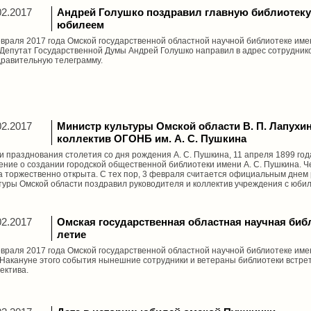
02.2017
Андрей Голушко поздравил главную библиотеку
юбилеем
враля 2017 года Омской государственной областной научной библиотеке имен
 Депутат Государственной Думы Андрей Голушко направил в адрес сотрудник
равительную телеграмму.
02.2017
Министр культуры Омской области В. П. Лапухи
коллектив ОГОНБ им. А. С. Пушкина
и празднования столетия со дня рождения А. С. Пушкина, 11 апреля 1899 го
ние о создании городской общественной библиотеки имени А. С. Пушкина. Чер
 торжественно открыта. С тех пор, 3 февраля считается официальным днем
туры Омской области поздравил руководителя и коллектив учреждения с юби
02.2017
Омская государственная областная научная библ
летие
враля 2017 года Омской государственной областной научной библиотеке име
 Накануне этого события нынешние сотрудники и ветераны библиотеки встре
ектива.