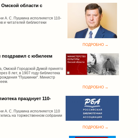
 Омской области с
и А. С. Пушкина исполняется 110-
ов и читателей библиотеки
ПОДРОБНО →
н поздравил с юбилеем
да, Омской Городской Думой принято
ез 8 лет, в 1907 году библиотека
 рождения "Пушкинки". Министр
леем.
ПОДРОБНО →
иотека празднует 110-
ни А. С. Пушкина исполняется 110
тились на торжественном собрании
ПОДРОБНО →