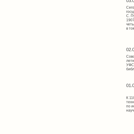
03.
Сего
госу
С. П
1907
четы
в то
02.
Совс
летн
УФСИ
библ
01.
К 11
техн
по и
науч