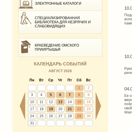
ЭЛЕКТРОННЫЕ КАТАЛОГИ
10.
Пода
СПЕЦИАЛИЗИРОВАННАЯ
испо
БИБЛИОТЕКА ДЛЯ НЕЗРЯЧИХ И
памя
СЛАБОВИДЯЩИХ
КРАЕВЕДЕНИЕ ОМСКОГО
ПРИИРТЫШЬЯ
10.
КАЛЕНДАРЬ СОБЫТИЙ
Руко
АВГУСТ 2026
реги
Пн
Вт
Ср
Чт
Пт
Сб
Вс
1
2
04.
3
4
5
6
7
8
9
Ее с
меро
10
11
12
13
14
15
16
побл
свой
17
18
19
20
21
22
23
бла
24
25
26
27
28
29
30
31