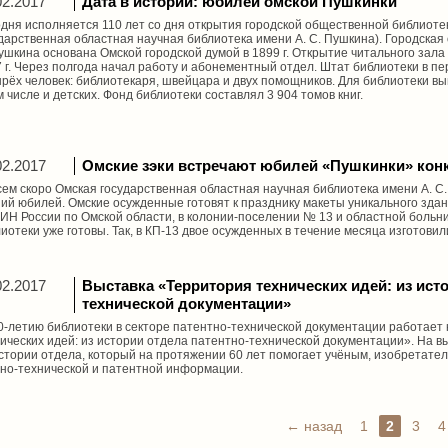
02.2017
Дата в истории: юбилей омской Пушкинки
дня исполняется 110 лет со дня открытия городской общественной библиотек
дарственная областная научная библиотека имени А. С. Пушкина). Городская
ушкина основана Омской городской думой в 1899 г. Открытие читального зала
 г. Через полгода начал работу и абонементный отдел. Штат библиотеки в пе
рёх человек: библиотекаря, швейцара и двух помощников. Для библиотеки вы
м числе и детских. Фонд библиотеки составлял 3 904 томов книг.
02.2017
Омские зэки встречают юбилей «Пушкинки» кон
ем скоро Омская государственная областная научная библиотека имени А. С.
ий юбилей. Омские осужденные готовят к празднику макеты уникального здан
Н России по Омской области, в колонии-поселении № 13 и областной больн
иотеки уже готовы. Так, в КП-13 двое осужденных в течение месяца изготови
02.2017
Выставка «Территория технических идей: из исто
технической документации»
0-летию библиотеки в секторе патентно-технической документации работает
ических идей: из истории отдела патентно-технической документации». На 
стории отдела, который на протяжении 60 лет помогает учёным, изобретате
но-технической и патентной информации.
← назад
1
2
3
4