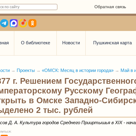
Обратная связь
вная
О библиотеке
Новости
Пушкинская карта
ости
→
Проекты
→
«ОМСК: Месяц в истории города»
→
Май в 
877 г. Решением Государственно
мператорскому Русскому Геогра
ткрыть в Омске Западно-Сибирск
ыделено 2 тыс. рублей
сов Д. А. Культура городов Среднего Прииртышья в XIX - начале 
литься: