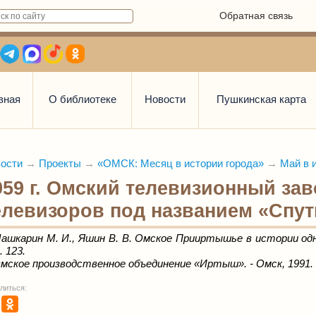
Обратная связь
вная
О библиотеке
Новости
Пушкинская карта
ости
→
Проекты
→
«ОМСК: Месяц в истории города»
→
Май в 
959 г. Омский телевизионный зав
елевизоров под названием «Спут
ашкарин М. И., Яшин В. В. Омское Прииртышье в истории одног
. 123.
мское производственное объединение
«
Иртыш
»
. - Омск, 1991. 
литься: