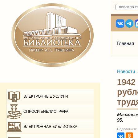
Главная
Новости
1942
рубл
ЭЛЕКТРОННЫЕ УСЛУГИ
труд
СПРОСИ БИБЛИОГРАФА
Машкарин 
95.
ЭЛЕКТРОННАЯ БИБЛИОТЕКА
Поделиться: