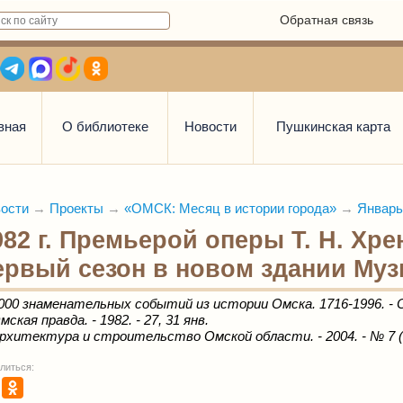
Обратная связь
вная
О библиотеке
Новости
Пушкинская карта
ости
→
Проекты
→
«ОМСК: Месяц в истории города»
→
Январь
982 г. Премьерой оперы Т. Н. Хр
ервый сезон в новом здании Муз
000 знаменательных событий из истории Омска. 1716-1996. - Ом
мская правда. - 1982. - 27, 31 янв.
рхитектура и строительство Омской области. - 2004. - № 7 (м
литься: