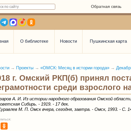
Обратная связь
вная
О библиотеке
Новости
Пушкинская карта
ости
→
Проекты
→
«ОМСК: Месяц в истории города»
→
Декабр
918 г. Омский РКП(б) принял пос
еграмотности среди взрослого на
заров А. И. Из истории народного образования Омской области. -
оветская Сибирь. - 1919. - 17 дек.
уравлев М. П. Омск вчера, сегодня, завтра. - Омск, 1993. - С. 1
литься: