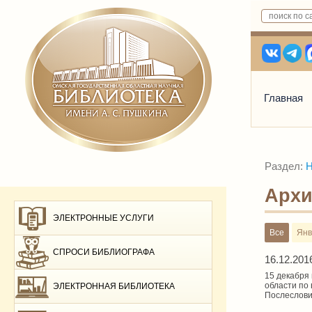
Главная
Раздел:
Н
Архи
ЭЛЕКТРОННЫЕ УСЛУГИ
Все
Янв
СПРОСИ БИБЛИОГРАФА
16.12.201
15 декабря
области по
ЭЛЕКТРОННАЯ БИБЛИОТЕКА
Послеслови