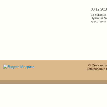
09.12.201
08 декабря
Пушкина со
красоты» и 
© Омская го
копировании 