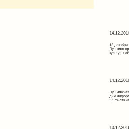
14.12.201
13 декабря
Пушкина пр
культуры «В
14.12.201
Пушкинская
дню информ
5,5 тысяч ч
13.12.201