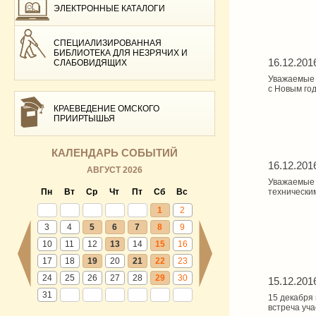
ЭЛЕКТРОННЫЕ КАТАЛОГИ
СПЕЦИАЛИЗИРОВАННАЯ
БИБЛИОТЕКА ДЛЯ НЕЗРЯЧИХ И
16.12.201
СЛАБОВИДЯЩИХ
Уважаемые 
с Новым го
КРАЕВЕДЕНИЕ ОМСКОГО
ПРИИРТЫШЬЯ
КАЛЕНДАРЬ СОБЫТИЙ
16.12.201
АВГУСТ 2026
Уважаемые ч
Пн
Вт
Ср
Чт
Пт
Сб
Вс
технически
1
2
3
4
5
6
7
8
9
10
11
12
13
14
15
16
17
18
19
20
21
22
23
24
25
26
27
28
29
30
15.12.201
31
15 декабря
встреча уч