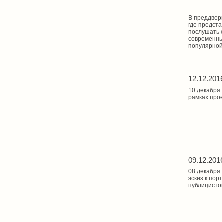
В преддвер
где предст
послушать 
современны
популярной 
12.12.201
10 декабря
рамках про
09.12.201
08 декабря 
эскиз к по
публицисто