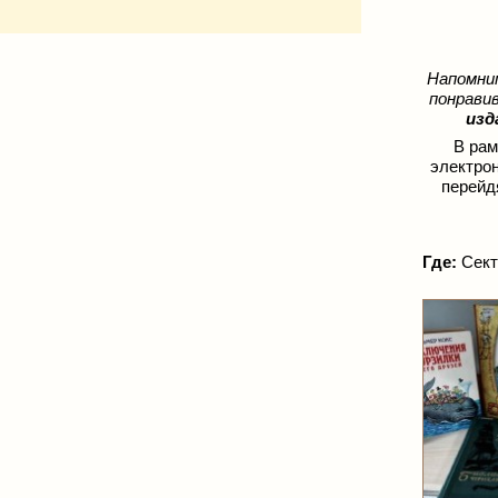
Напомним
понрави
изд
В ра
электро
перей
Где:
Сект