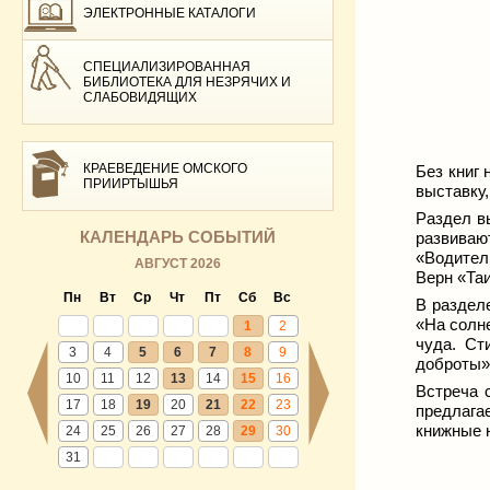
ЭЛЕКТРОННЫЕ КАТАЛОГИ
СПЕЦИАЛИЗИРОВАННАЯ
БИБЛИОТЕКА ДЛЯ НЕЗРЯЧИХ И
СЛАБОВИДЯЩИХ
КРАЕВЕДЕНИЕ ОМСКОГО
Без книг 
ПРИИРТЫШЬЯ
выставку,
Раздел в
КАЛЕНДАРЬ СОБЫТИЙ
развиваю
«Водител
АВГУСТ 2026
Верн «Та
Пн
Вт
Ср
Чт
Пт
Сб
Вс
В раздел
«На солн
1
2
чуда. Ст
3
4
5
6
7
8
9
доброты»
10
11
12
13
14
15
16
Встреча 
17
18
19
20
21
22
23
предлагае
книжные 
24
25
26
27
28
29
30
31