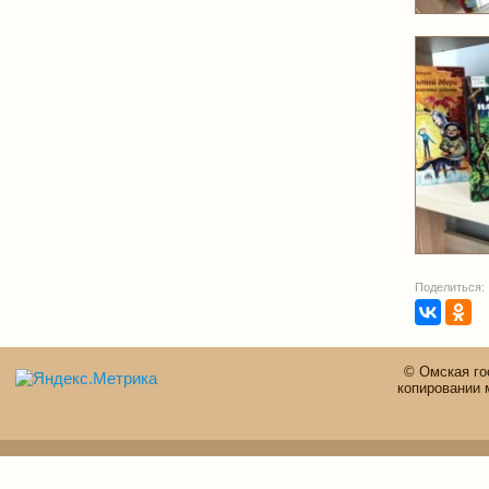
Поделиться:
© Омская го
копировании 