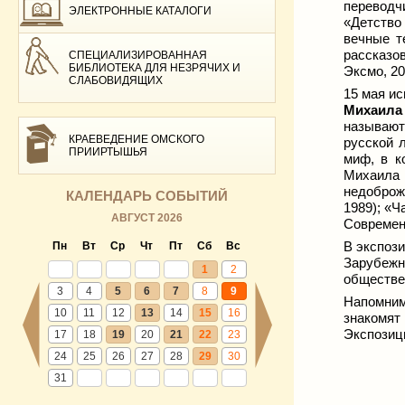
переводч
ЭЛЕКТРОННЫЕ КАТАЛОГИ
«Детство
вечные т
рассказо
СПЕЦИАЛИЗИРОВАННАЯ
БИБЛИОТЕКА ДЛЯ НЕЗРЯЧИХ И
Эксмо, 20
СЛАБОВИДЯЩИХ
15 мая ис
Михаила
называют
КРАЕВЕДЕНИЕ ОМСКОГО
русской 
ПРИИРТЫШЬЯ
миф, в к
Михаила 
недоброж
КАЛЕНДАРЬ СОБЫТИЙ
1989); «Ч
АВГУСТ 2026
Современн
В экспоз
Пн
Вт
Ср
Чт
Пт
Сб
Вс
Зарубежн
1
2
обществе
3
4
5
6
7
8
9
Напомним
10
11
12
13
14
15
16
знакомят
Экспозиц
17
18
19
20
21
22
23
24
25
26
27
28
29
30
31