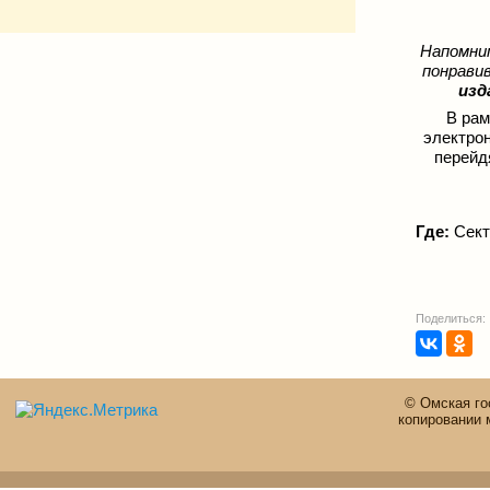
Напомним
понрави
изд
В ра
электро
перей
Где:
Сект
Поделиться:
© Омская го
копировании 