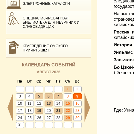
следующ
ЭЛЕКТРОННЫЕ КАТАЛОГИ
государс
На выстав
СПЕЦИАЛИЗИРОВАННАЯ
странове
БИБЛИОТЕКА ДЛЯ НЕЗРЯЧИХ И
китайском
СЛАБОВИДЯЩИХ
Россия 
китайских
История
КРАЕВЕДЕНИЕ ОМСКОГО
ПРИИРТЫШЬЯ
Уильямс 
Завьялов
КАЛЕНДАРЬ СОБЫТИЙ
Бо Цзюй-
АВГУСТ 2026
Лёгкое чт
Пн
Вт
Ср
Чт
Пт
Сб
Вс
1
2
3
4
5
6
7
8
9
10
11
12
13
14
15
16
Где:
Унив
17
18
19
20
21
22
23
24
25
26
27
28
29
30
31