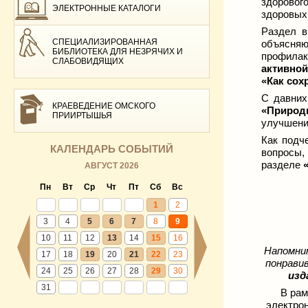
здоровог
ЭЛЕКТРОННЫЕ КАТАЛОГИ
здоровых
Раздел 
СПЕЦИАЛИЗИРОВАННАЯ
объясня
БИБЛИОТЕКА ДЛЯ НЕЗРЯЧИХ И
профилак
СЛАБОВИДЯЩИХ
активной
«Как сох
С давних
КРАЕВЕДЕНИЕ ОМСКОГО
«Природ
ПРИИРТЫШЬЯ
улучшени
Как подч
КАЛЕНДАРЬ СОБЫТИЙ
вопросы,
разделе
АВГУСТ 2026
Пн
Вт
Ср
Чт
Пт
Сб
Вс
1
2
3
4
5
6
7
8
9
10
11
12
13
14
15
16
Напомним
17
18
19
20
21
22
23
понрави
24
25
26
27
28
29
30
изд
31
В ра
электро