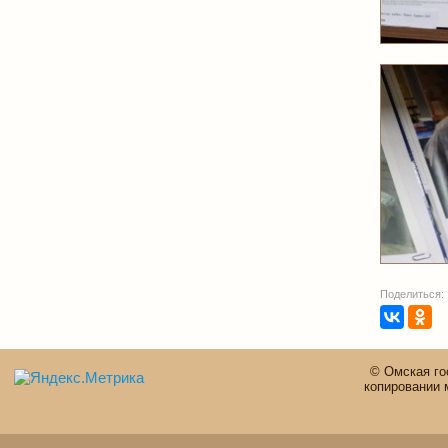
Поделиться:
© Омская го
копировании 