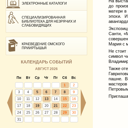
На выста
ЭЛЕКТРОННЫЕ КАТАЛОГИ
до произ
матери в
эпохи. И
СПЕЦИАЛИЗИРОВАННАЯ
авангарда
БИБЛИОТЕКА ДЛЯ НЕЗРЯЧИХ И
СЛАБОВИДЯЩИХ
Экспозиц
Санти, «
совершенн
Мария с 
КРАЕВЕДЕНИЕ ОМСКОГО
ПРИИРТЫШЬЯ
Не стоит
символ чи
Владимир
КАЛЕНДАРЬ СОБЫТИЙ
Также от
АВГУСТ 2026
Гаврилов
Пн
Вт
Ср
Чт
Пт
Сб
Вс
пашне. В
мастеров
1
2
Петровым
3
4
5
6
7
8
9
Приглаша
10
11
12
13
14
15
16
17
18
19
20
21
22
23
24
25
26
27
28
29
30
31