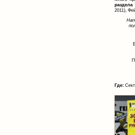
раздела
2011), Ф
Нап
по
П
Где:
Секто