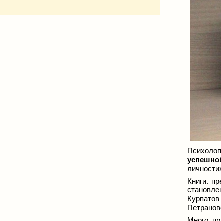
Психоло
успешно
личности»
Книги, п
становле
Курпатов
Петрановс
Много пр