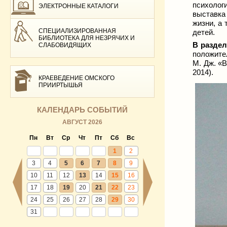
психолог
ЭЛЕКТРОННЫЕ КАТАЛОГИ
выставка 
жизни, а 
СПЕЦИАЛИЗИРОВАННАЯ
детей.
БИБЛИОТЕКА ДЛЯ НЕЗРЯЧИХ И
В раздел
СЛАБОВИДЯЩИХ
положите
М. Дж. «В
2014).
КРАЕВЕДЕНИЕ ОМСКОГО
ПРИИРТЫШЬЯ
КАЛЕНДАРЬ СОБЫТИЙ
АВГУСТ 2026
Пн
Вт
Ср
Чт
Пт
Сб
Вс
1
2
3
4
5
6
7
8
9
10
11
12
13
14
15
16
17
18
19
20
21
22
23
24
25
26
27
28
29
30
31