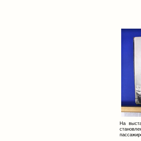
На выста
становле
пассажир