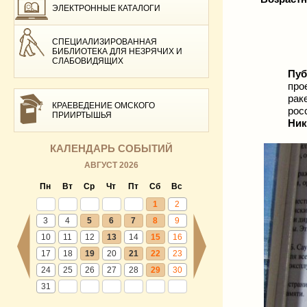
ЭЛЕКТРОННЫЕ КАТАЛОГИ
СПЕЦИАЛИЗИРОВАННАЯ
БИБЛИОТЕКА ДЛЯ НЕЗРЯЧИХ И
СЛАБОВИДЯЩИХ
Пуб
про
рак
КРАЕВЕДЕНИЕ ОМСКОГО
рос
ПРИИРТЫШЬЯ
Ник
КАЛЕНДАРЬ СОБЫТИЙ
АВГУСТ 2026
Пн
Вт
Ср
Чт
Пт
Сб
Вс
1
2
3
4
5
6
7
8
9
10
11
12
13
14
15
16
17
18
19
20
21
22
23
24
25
26
27
28
29
30
31