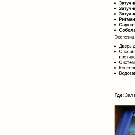
Затучн
Затучн
Затучн
Ригман
Саукке
Соболе
Экспозиц
Дверь д
Спосо
против
Систем
Консоль
Водоза
Где:
Зал п