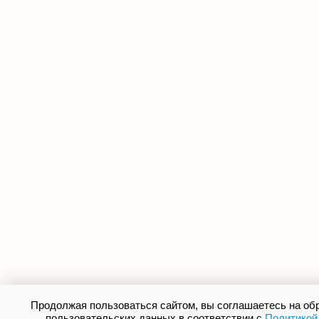
Продолжая пользоваться сайтом, вы соглашаетесь на о
пользовательских данных в соответствии с
Политикой