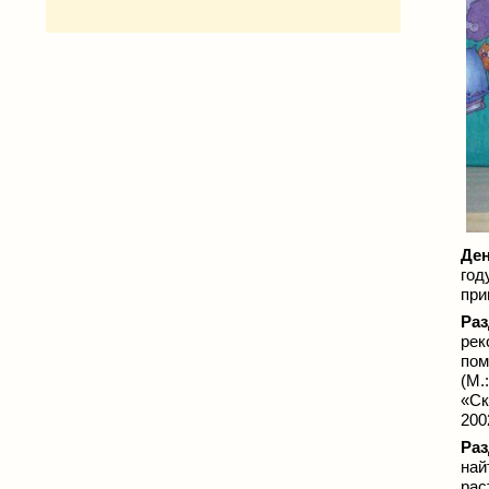
Ден
год
при
Раз
рек
пом
(М.
«Ск
200
Раз
най
рас