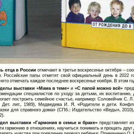
ь отца в России
отмечают в третье воскресенье октября
–
соо
у. Российские папы отметят свой официальный день в 2022 
нято отмечать каждое последнее воскресенье ноября. В этом г
делы выставки «Мама в теме»
и
«С папой можно всё»
пред
омендации специалистов по уходу за детьми, их воспитанию, 
огает построить семейное счастье, например: Соловейчик С. Л
: Дет. лит., 1989), Медведева И. Я. «Родители и дети. Конфл
азки для справного дома» (СПб.: Издательство «Веды», 2010
2).
дел выставки «Гармония в семье и браке»
представляет из
ти гармонию в отношениях, научиться понимать и прощать друг
терять чувства при появлении первого ребёнка: Примаченко О. В.