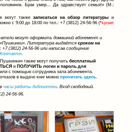
 половинок. Брак умер… Да здравствует семья!» (М.:
ие могут также
записаться на обзор литературы
и
ожно с 9:00 до 18:00 по тел.: +7 (3812) 24-56-96 (
*
кроме
читатели могут оформить домашний абонемент и
а «Пушкинки». Литература выдаётся
сроком на
 +7 (3812) 24-56-96 или написав сообщение
ВКонтакте
.
Пушкинки» также могут получить
бесплатный
АТЬСЯ
и
ПОЛУЧИТЬ логин и пароль для
 или с помощью сотрудника зала абонемента.
отказов в выдаче книг можно
прочитать здесь
.
 в
часы работы библиотеки
. Вход свободный.
2) 24-56-96.