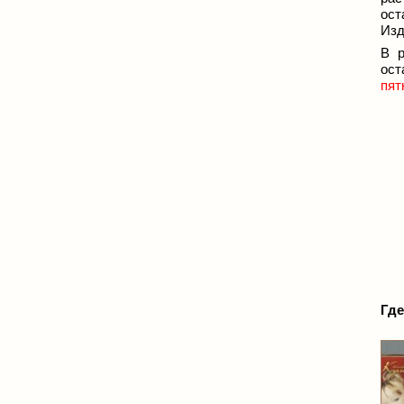
ост
Изд
В р
ост
пят
Где