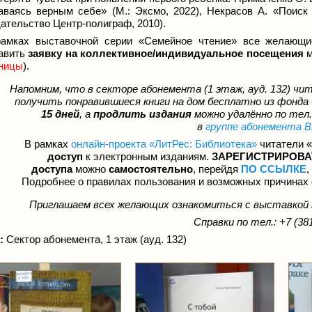
аваясь верным себе» (М.: Эксмо, 2022), Некрасов А. «Поиск
ательство Центр-полиграф, 2010).
амках выставочной серии «Семейное чтение» все желающ
авить
заявку на коллективное/индивидуальное посещения
м
ницы
).
Напомним, что в
сектор
е
абонемента
(1 этаж, ауд. 132) 
получить понравившиеся книги на дом бесплатно из фонд
15 дней
, а
продлить издания
можно удалённо по тел.:
в
группе абонемента 
В рамках
онлайн-проекта «ЛитРес: Библиотека»
читатели «
доступ
к электронным изданиям.
ЗАРЕГИСТРИРОВ
доступа
можно
самостоятельно
, перейдя
ПО ССЫЛКЕ
,
Подробнее о правилах пользования и возможных причинах 
Приглашаем всех желающих ознакомиться с выставкой
Справки по тел.: +7 (381
:
Сектор абонемента, 1 этаж (ауд. 132)