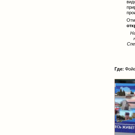
вид
при
про
Отм
отк
Н
Спе
Где:
Фойе