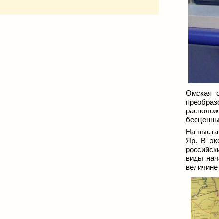
Омская о
преобраз
расположе
бесценны
На выста
Яр. В э
российск
виды нач
величине