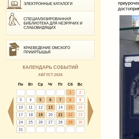
приуроч
ЭЛЕКТРОННЫЕ КАТАЛОГИ
достоприм
СПЕЦИАЛИЗИРОВАННАЯ
БИБЛИОТЕКА ДЛЯ НЕЗРЯЧИХ И
СЛАБОВИДЯЩИХ
КРАЕВЕДЕНИЕ ОМСКОГО
ПРИИРТЫШЬЯ
КАЛЕНДАРЬ СОБЫТИЙ
АВГУСТ 2026
Пн
Вт
Ср
Чт
Пт
Сб
Вс
1
2
3
4
5
6
7
8
9
10
11
12
13
14
15
16
17
18
19
20
21
22
23
24
25
26
27
28
29
30
31