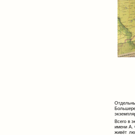
Отдельн
Большере
экземпляр
Всего в 
имени А.
живёт лю