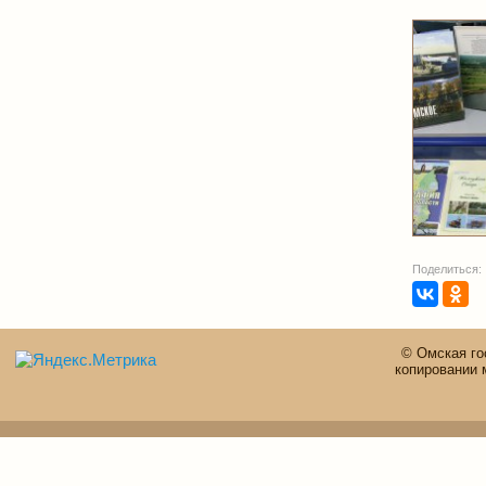
Поделиться:
© Омская го
копировании 