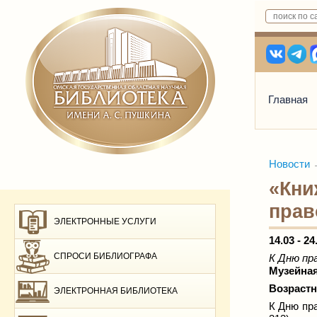
Главная
Новости
«Кни
прав
ЭЛЕКТРОННЫЕ УСЛУГИ
14.03 - 24
СПРОСИ БИБЛИОГРАФА
К Дню пр
Музейная
Возрастн
ЭЛЕКТРОННАЯ БИБЛИОТЕКА
К Дню пр