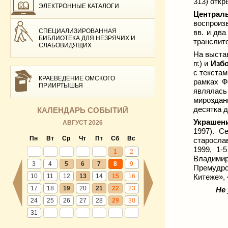
313)
откр
ЭЛЕКТРОННЫЕ КАТАЛОГИ
Централ
воспроизв
СПЕЦИАЛИЗИРОВАННАЯ
вв. и дв
БИБЛИОТЕКА ДЛЯ НЕЗРЯЧИХ И
транслит
СЛАБОВИДЯЩИХ
На выста
гг.) и
Избо
с текста
КРАЕВЕДЕНИЕ ОМСКОГО
рамках Ф
ПРИИРТЫШЬЯ
являлась
мироздан
десятка д
КАЛЕНДАРЬ СОБЫТИЙ
Украшен
АВГУСТ 2026
1997). С
Пн
Вт
Ср
Чт
Пт
Сб
Вс
старослав
1999, 1-
1
2
Владимир
3
4
5
6
7
8
9
Премудро
10
11
12
13
14
15
16
Китеже», 
17
18
19
20
21
22
23
Не
24
25
26
27
28
29
30
31