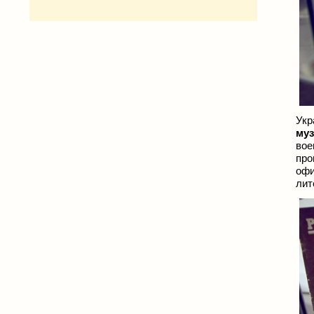
Укр
муз
вое
про
оф
лит