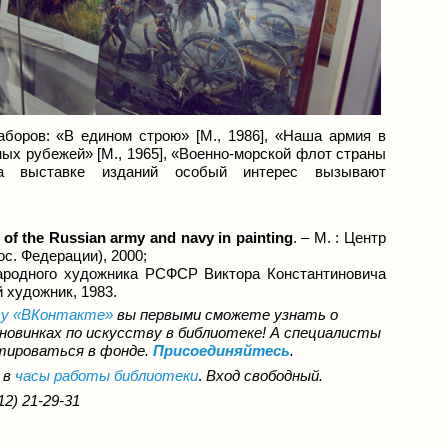
боров: «В едином строю» [М., 1986], «Наша армия в
ных рубежей» [М., 1965], «Военно-морской флот страны
на выставке изданий особый интерес вызывают
f the Russian army and navy in painting
. – М. : Центр
с. Федерации), 2000;
народного художника РСФСР Виктора Константиновича
й художник, 1983.
ву
«ВКонтакте»
вы первыми сможете узнать о
 новинках по
искусству
в библиотеке! А специалисты
тироваться в фонде.
Присоединяйтесь
.
 в
часы работы библиотеки
.
Вход свободный.
12) 21-29-31