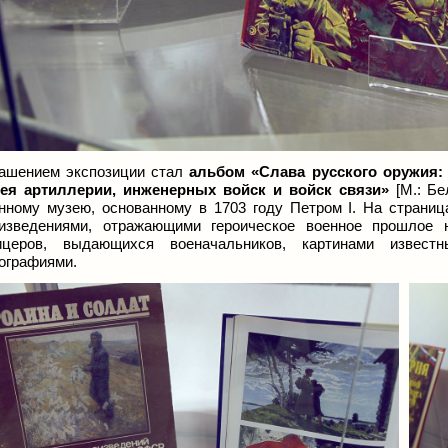
ашением экспозиции стал
альбом «Слава русского оружия:
ея артиллерии, инженерных войск и войск связи»
[М.: Бе
нному музею, основанному в 1703 году Петром I. На страни
изведениями, отражающими героическое военное прошлое 
ицеров, выдающихся военачальников, картинами известн
ографиями.