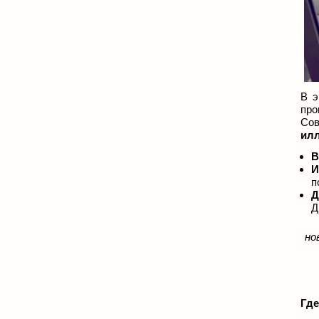
В 
про
Со
ил
В
И
п
Д
Д
но
Где