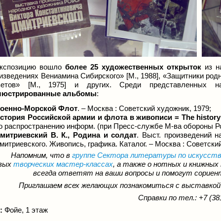
экспозицию вошло
более 25 художественных открыток
из на
изведениях Вениамина Сибирского» [М., 1988], «Защитники род
ветов» [М., 1975] и других. Среди представленных 
люстрированные альбомы
:
оенно-Морской Флот
. – Москва : Советский художник, 1979;
стория Российской армии и флота в живописи = The history o
о распространению информ. (при Пресс-службе М-ва обороны Ро
митриевский В. К., Родина и солдат
. Выст. произведений 
митриевского. Живопись, графика. Каталог. – Москва : Советски
На
по
мним, что в
группе Сектора литературы по
искусст
вых
творческих мастер-классах
, а также о нотных и книжных
всегда ответят на ваши вопросы и помогут сориен
Приглашаем всех желающих познакомиться с выставкой
Справки по тел.: +7 (38
:
Фойе, 1 этаж