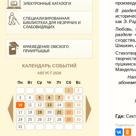
произведе
ЭЛЕКТРОННЫЕ КАТАЛОГИ
В разде
историчес
СПЕЦИАЛИЗИРОВАННАЯ
как Э. Ра
БИБЛИОТЕКА ДЛЯ НЕЗРЯЧИХ И
СЛАБОВИДЯЩИХ
Любовь, 
разделе
сходства,
Шишкин, А
КРАЕВЕДЕНИЕ ОМСКОГО
ПРИИРТЫШЬЯ
Стихотво
творчест
пушкинск
КАЛЕНДАРЬ СОБЫТИЙ
Мандельш
АВГУСТ 2026
Нап
абонеме
Пн
Вт
Ср
Чт
Пт
Сб
Вс
1
2
3
4
5
6
7
8
9
10
11
12
13
14
15
16
17
18
19
20
21
22
23
Где:
Секто
24
25
26
27
28
29
30
Поделиться:
31