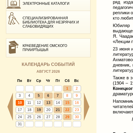
ряд изда
ЭЛЕКТРОННЫЕ КАТАЛОГИ
педагоги
реплики о
кто любит
СПЕЦИАЛИЗИРОВАННАЯ
БИБЛИОТЕКА ДЛЯ НЕЗРЯЧИХ И
Юбиляр 
СЛАБОВИДЯЩИХ
выдающем
Я. Чаада
«Лекции п
КРАЕВЕДЕНИЕ ОМСКОГО
23 июня 
ПРИИРТЫШЬЯ
литерату
Ахматово
КАЛЕНДАРЬ СОБЫТИЙ
дневник,
литерату
АВГУСТ 2026
Также в 
Пн
Вт
Ср
Чт
Пт
Сб
Вс
(1904 – 
Конецког
1
2
драматур
3
4
5
6
7
8
9
Напомним
10
11
12
13
14
15
16
читателе
17
18
19
20
21
22
23
включают
24
25
26
27
28
29
30
31