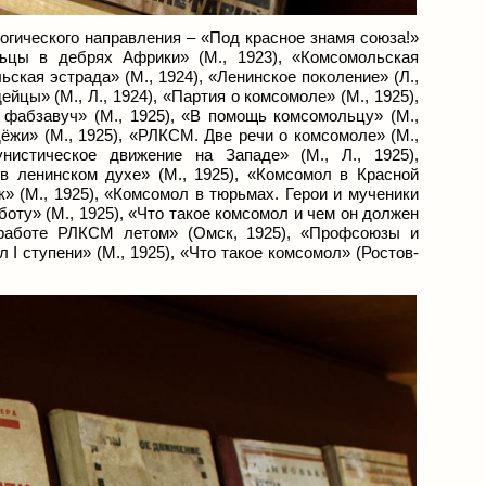
гического направления – «Под красное знамя союза!»
ольцы в дебрях Африки» (М., 1923), «Комсомольская
ьская эстрада» (М., 1924), «Ленинское поколение» (Л.,
йцы» (М., Л., 1924), «Партия о комсомоле» (М., 1925),
 фабзавуч» (М., 1925), «В помощь комсомольцу» (М.,
ёжи» (М., 1925), «РЛКСМ. Две речи о комсомоле» (М.,
унистическое движение на Западе» (М., Л., 1925),
в ленинском духе» (М., 1925), «Комсомол в Красной
» (М., 1925), «Комсомол в тюрьмах. Герои и мученики
оту» (М., 1925), «Что такое комсомол и чем он должен
о работе РЛКСМ летом» (Омск, 1925), «Профсоюзы и
I ступени» (М., 1925), «Что такое комсомол» (Ростов-