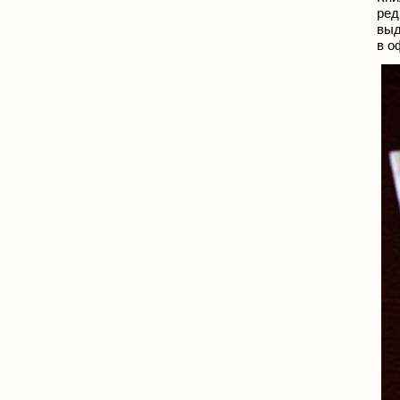
ред
выд
в о