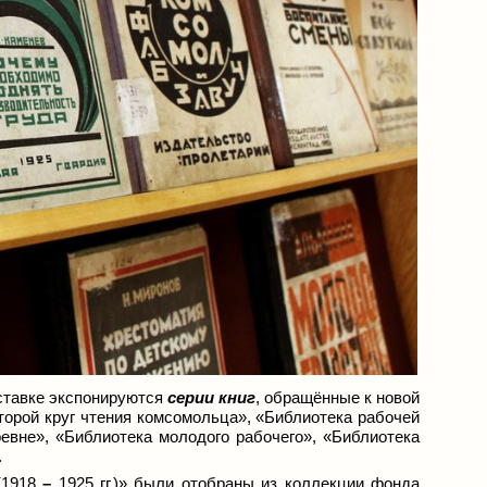
ыставке экспонируются
серии книг
, обращённые к новой
торой круг чтения комсомольца», «Библиотека рабочей
евне», «Библиотека молодого рабочего», «Библиотека
.
(1918
–
1925 гг.)» были отобраны из коллекции фонда