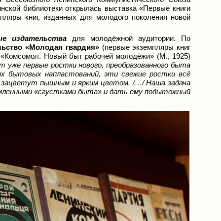
нской библиотеки открылась выставка «Первые книги
емпляры книг, изданных для молодого поколения новой
ые издательства
для молодёжной аудитории. По
льство «Молодая гвардия»
(первые экземпляры книг
 «Комсомол. Новый быт рабочей молодёжи» (М., 1925)
ют уже первые ростки нового, преобразованного быта
них бытовых напластований, эти свежие ростки всё
и зацветут пышным и ярким цветом. /…/ Наша задача
рмленными «сгустками быта» и дать ему подытожный