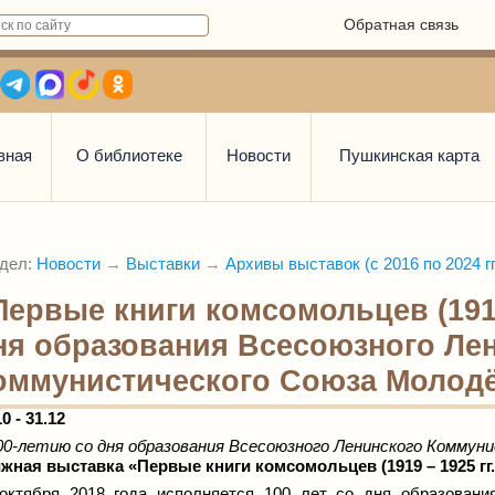
Обратная связь
вная
О библиотеке
Новости
Пушкинская карта
дел:
Новости
→
Выставки
→
Архивы выставок (с 2016 по 2024 гг
Первые книги комсомольцев (1919 
ня образования Всесоюзного Ле
оммунистического Союза Молод
10 - 31.12
00-летию со дня образования Всесоюзного Ленинского Комму
жная выставка «Первые книги комсомольцев (1919
–
1925 гг
октября 2018 года исполняется 100 лет со дня образовани