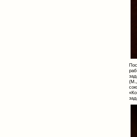
Пос
раб
зад
(М.
сою
«Ко
зад