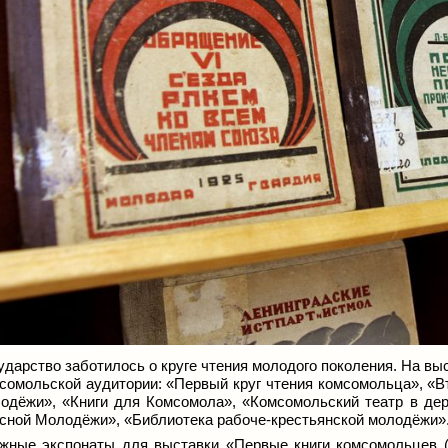
ударство заботилось о круге чтения молодого поколения. На в
сомольской аудитории: «Первый круг чтения комсомольца», «В
одёжи», «Книги для Комсомола», «Комсомольский театр в дер
сной Молодёжи», «Библиотека рабоче-крестьянской молодёжи»
жные экспонаты для выставки «Первые книги комсомольцев 