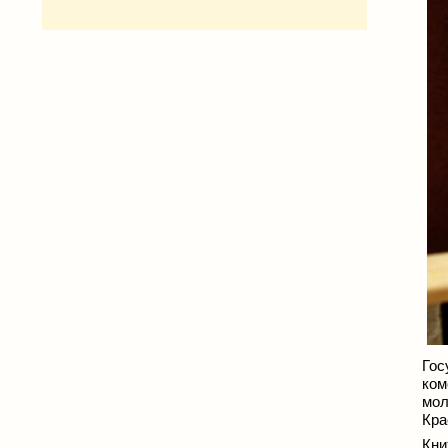
Гос
ком
мол
Кра
Кни