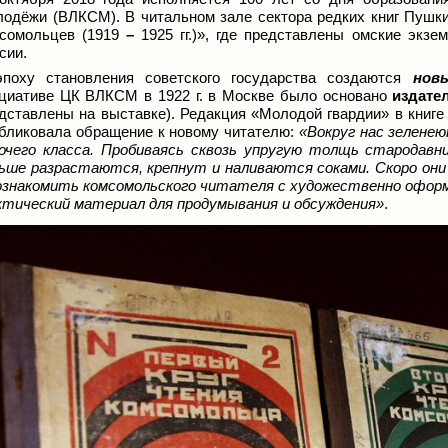
одёжи (ВЛКСМ). В читальном зале сектора редких книг Пушки
сомольцев (1919
–
1925 гг.)», где представлены омские экз
сии.
поху становления советского государства создаются
нов
циативе ЦК ВЛКСМ в 1922 г. в Москве было основано
издате
дставлены на выставке). Редакция «Молодой гвардии» в книге
бликовала обращение к новому читателю:
«Вокруг нас зелене
очего класса. Пробиваясь сквозь упругую толщь стародав
ьше разрастаются, крепнут и наливаются соками. Скоро он
ознакомить комсомольского читателя с художественно офо
тический материал для продумывания и обсуждения»
.