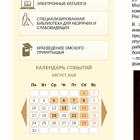
ЭЛЕКТРОННЫЕ КАТАЛОГИ
Мол
ком
Рос
СПЕЦИАЛИЗИРОВАННАЯ
БИБЛИОТЕКА ДЛЯ НЕЗРЯЧИХ И
В э
СЛАБОВИДЯЩИХ
ини
пре
опу
раб
КРАЕВЕДЕНИЕ ОМСКОГО
бол
ПРИИРТЫШЬЯ
– п
фак
КАЛЕНДАРЬ СОБЫТИЙ
АВГУСТ 2026
Пн
Вт
Ср
Чт
Пт
Сб
Вс
1
2
3
4
5
6
7
8
9
10
11
12
13
14
15
16
17
18
19
20
21
22
23
24
25
26
27
28
29
30
31