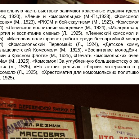
чительную часть выставки занимают красочные издания идеоло
ск, 1920), «Ленин и комсомольцы» (М.-Пг.,1923), «Комсом
евня» (М., 1923), «РКСМ и бой-скаутизм» (М., 1923), «Комсомол
4), «Ленинское воспитание молодёжи» (М., 1924), «Молодогварде
ртия и воспитание смены» (Л., 1925), «Ленинский комсомол и
5), «Массовая политпросвет работа среди беспартийной молод
4), «Комсомольский Первомай» (Л., 1924), «Детское комм
льшевистский Комсомол» (М., 1925), «Воспитание молодёжи 
ии и Красном флоте» (М., 1925), «Печать комсомольских ячеек
а» (М., 1925), «Комсомол! За углубленную большевистскую раб
ть» (л., 1925), «На летних рельсах: сборник материалов 
сомол» (Л., 1925), «Хрестоматия для комсомольских политшкол 
, 1925).