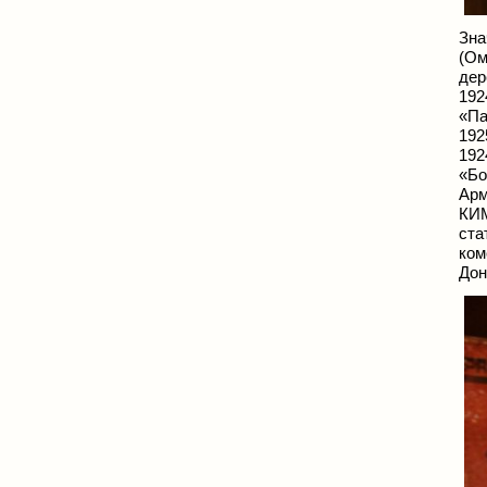
Зна
(Ом
дер
192
«Па
192
192
«Бо
Арм
КИМ
ста
ком
Дон