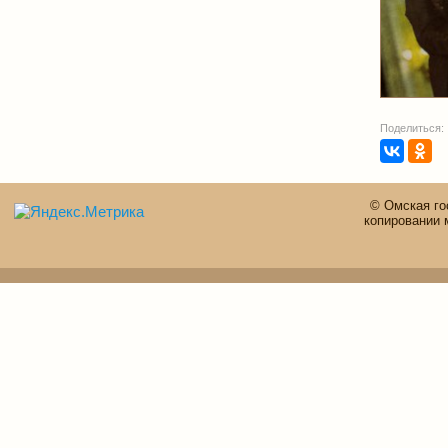
Поделиться:
© Омская го
копировании 