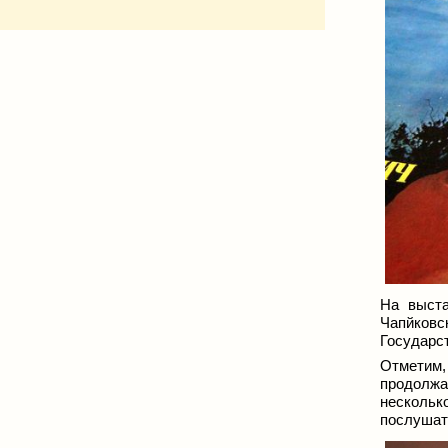
На выста
Чапйковск
Государс
Отметим, 
продолжа
нескольк
послушать