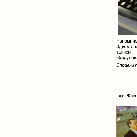
Напомним
Здесь и 
записи –
оборудов
Справки п
Где:
Фойе