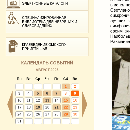
ЭЛЕКТРОННЫЕ КАТАЛОГИ
в исполне
Светлан
симфонич
СПЕЦИАЛИЗИРОВАННАЯ
лучших о
БИБЛИОТЕКА ДЛЯ НЕЗРЯЧИХ И
симфонич
СЛАБОВИДЯЩИХ
своим жи
Наибольш
Рахманин
КРАЕВЕДЕНИЕ ОМСКОГО
ПРИИРТЫШЬЯ
КАЛЕНДАРЬ СОБЫТИЙ
АВГУСТ 2026
Пн
Вт
Ср
Чт
Пт
Сб
Вс
1
2
3
4
5
6
7
8
9
10
11
12
13
14
15
16
17
18
19
20
21
22
23
24
25
26
27
28
29
30
31