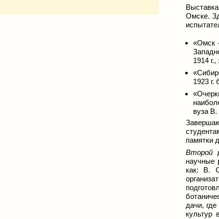
Выставка
Омске. Зд
испытател
«Омск 
Западн
1914 г.
«Сибир
1923 г.
«Очерк
наибол
вуза В.
Завершаю
студента
памятки д
Второй 
научные 
как: В. 
организа
подготов
ботаниче
дачи, гд
культур 