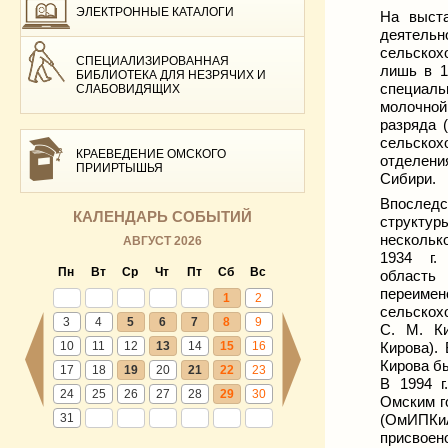
ЭЛЕКТРОННЫЕ КАТАЛОГИ
На выста
деятельн
сельскох
СПЕЦИАЛИЗИРОВАННАЯ
лишь в 1
БИБЛИОТЕКА ДЛЯ НЕЗРЯЧИХ И
специаль
СЛАБОВИДЯЩИХ
молочной
разряда 
сельскох
КРАЕВЕДЕНИЕ ОМСКОГО
отделени
ПРИИРТЫШЬЯ
Сибири.
Впосле
КАЛЕНДАРЬ СОБЫТИЙ
структ
нескольк
АВГУСТ 2026
1934 г.
Пн
Вт
Ср
Чт
Пт
Сб
Вс
област
переи
1
2
сельскох
3
4
5
6
7
8
9
С. М. К
10
11
12
13
14
15
16
Кирова).
Кирова б
17
18
19
20
21
22
23
В 1994 г
24
25
26
27
28
29
30
Омским г
31
(ОмИПКиА
присвоено