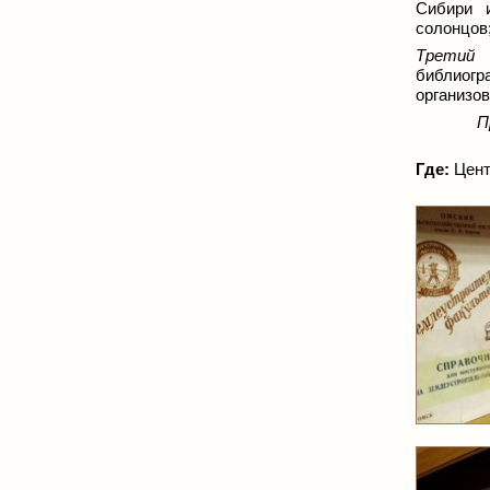
Сибири 
солонцов;
Третий
библиогр
организов
П
Где:
Цент