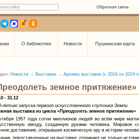
Обратная связь
вная
О библиотеке
Новости
Пушкинская карта
дел:
Новости
→
Выставки
→
Архивы выставок (с 2016 по 2024 гг
Преодолеть земное притяжение»
10 - 31.12
0-летию запуска первого искусственного спутника Земли
жная выставка из цикла «Преодолеть земное притяжение»
ктября 1957 года сотни миллионов людей во всём мире мог
усственную звезду, созданную руками человека. Мировое 
чное достижение, открывшее космическую эру в истории челове
ания, представленные на выставке, отражают не только истори