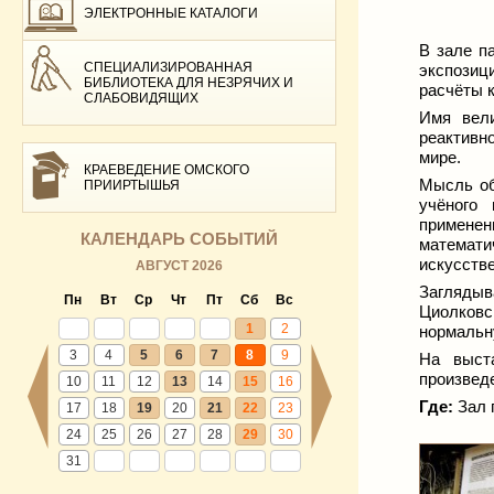
ЭЛЕКТРОННЫЕ КАТАЛОГИ
В зале п
СПЕЦИАЛИЗИРОВАННАЯ
экспозиц
БИБЛИОТЕКА ДЛЯ НЕЗРЯЧИХ И
расчёты к
СЛАБОВИДЯЩИХ
Имя вели
реактивн
мире.
КРАЕВЕДЕНИЕ ОМСКОГО
Мысль об
ПРИИРТЫШЬЯ
учёного 
применен
КАЛЕНДАРЬ СОБЫТИЙ
математи
искусстве
АВГУСТ 2026
Заглядыв
Пн
Вт
Ср
Чт
Пт
Сб
Вс
Циолковск
1
2
нормальн
3
4
5
6
7
8
9
На выста
произведе
10
11
12
13
14
15
16
Где:
Зал 
17
18
19
20
21
22
23
24
25
26
27
28
29
30
31