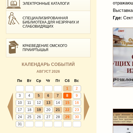
отражающ
ЭЛЕКТРОННЫЕ КАТАЛОГИ
Выставка
Где:
Сект
СПЕЦИАЛИЗИРОВАННАЯ
БИБЛИОТЕКА ДЛЯ НЕЗРЯЧИХ И
СЛАБОВИДЯЩИХ
КРАЕВЕДЕНИЕ ОМСКОГО
ПРИИРТЫШЬЯ
КАЛЕНДАРЬ СОБЫТИЙ
АВГУСТ 2026
Пн
Вт
Ср
Чт
Пт
Сб
Вс
1
2
3
4
5
6
7
8
9
10
11
12
13
14
15
16
17
18
19
20
21
22
23
24
25
26
27
28
29
30
31