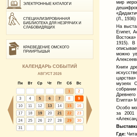
мир иеро
ЭЛЕКТРОННЫЕ КАТАЛОГИ
дешифров
«Дидактич
(Л., 1936)
СПЕЦИАЛИЗИРОВАННАЯ
БИБЛИОТЕКА ДЛЯ НЕЗРЯЧИХ И
На выста
СЛАБОВИДЯЩИХ
Египет, 
Востока» 
1915). В
КРАЕВЕДЕНИЕ ОМСКОГО
описывае
ПРИИРТЫШЬЯ
можно ув
Алексееви
КАЛЕНДАРЬ СОБЫТИЙ
Книги д
искусств
АВГУСТ 2026
царства» 
музеях С
Пн
Вт
Ср
Чт
Пт
Сб
Вс
собрании
1
2
Древнего 
3
4
5
6
7
8
9
Египта» М
10
11
12
13
14
15
16
Особо мо
за 2001
17
18
19
20
21
22
23
«Александ
24
25
26
27
28
29
30
Выставка
31
Где:
Чита