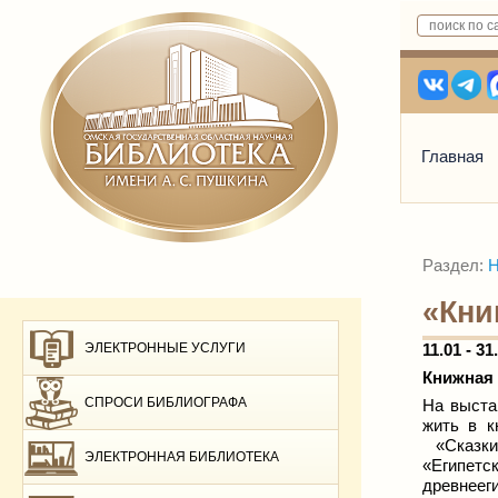
Главная
Раздел:
Н
«Кни
ЭЛЕКТРОННЫЕ УСЛУГИ
11.01 - 31
Книжная 
СПРОСИ БИБЛИОГРАФА
На выста
жить в к
«Сказки и
ЭЛЕКТРОННАЯ БИБЛИОТЕКА
«Египетс
древнеег