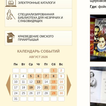
Щербакова
ЭЛЕКТРОННЫЕ КАТАЛОГИ
Где:
фойе
СПЕЦИАЛИЗИРОВАННАЯ
БИБЛИОТЕКА ДЛЯ НЕЗРЯЧИХ И
СЛАБОВИДЯЩИХ
КРАЕВЕДЕНИЕ ОМСКОГО
ПРИИРТЫШЬЯ
КАЛЕНДАРЬ СОБЫТИЙ
АВГУСТ 2026
Пн
Вт
Ср
Чт
Пт
Сб
Вс
1
2
3
4
5
6
7
8
9
10
11
12
13
14
15
16
17
18
19
20
21
22
23
24
25
26
27
28
29
30
31