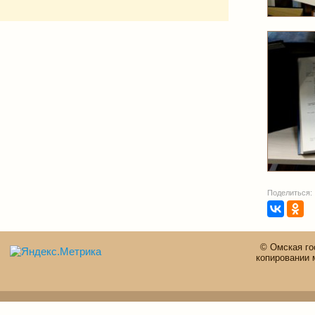
Поделиться:
© Омская го
копировании 