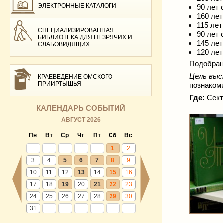
ЭЛЕКТРОННЫЕ КАТАЛОГИ
90 лет
160 ле
115 ле
СПЕЦИАЛИЗИРОВАННАЯ
90 лет
БИБЛИОТЕКА ДЛЯ НЕЗРЯЧИХ И
145 ле
СЛАБОВИДЯЩИХ
120 ле
Подобран
Цель выс
КРАЕВЕДЕНИЕ ОМСКОГО
ПРИИРТЫШЬЯ
познакоми
Где:
Секто
КАЛЕНДАРЬ СОБЫТИЙ
АВГУСТ 2026
Пн
Вт
Ср
Чт
Пт
Сб
Вс
1
2
3
4
5
6
7
8
9
10
11
12
13
14
15
16
17
18
19
20
21
22
23
24
25
26
27
28
29
30
31