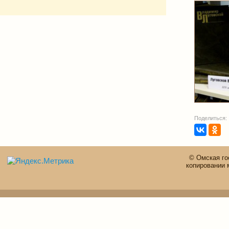
Поделиться:
© Омская го
копировании 