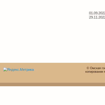
01.09.202
29.11.202
© Омская го
копировании 