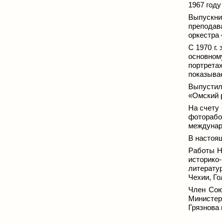
1967 год
Выпускник
преподав
оркестра
С 1970 г.
основном
портрета
показыва
Выпустил
«Омский 
На счету 
фоторабот
междунар
В настоя
Работы Н
историк
литерату
Чехии, Го
Член Сою
Министер
Грязнова 