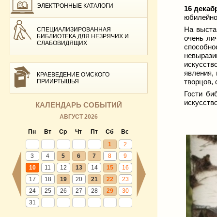
ЭЛЕКТРОННЫЕ КАТАЛОГИ
16 декабр
юбилейно
На выста
СПЕЦИАЛИЗИРОВАННАЯ
БИБЛИОТЕКА ДЛЯ НЕЗРЯЧИХ И
очень ли
СЛАБОВИДЯЩИХ
способно
невыразим
искусств
явления,
КРАЕВЕДЕНИЕ ОМСКОГО
творцов,
ПРИИРТЫШЬЯ
Гости би
искусств
КАЛЕНДАРЬ СОБЫТИЙ
АВГУСТ 2026
Пн
Вт
Ср
Чт
Пт
Сб
Вс
1
2
3
4
5
6
7
8
9
10
11
12
13
14
15
16
17
18
19
20
21
22
23
24
25
26
27
28
29
30
31