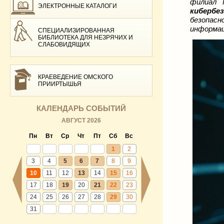
филиал 
ЭЛЕКТРОННЫЕ КАТАЛОГИ
кибербе
безопас
информац
СПЕЦИАЛИЗИРОВАННАЯ
БИБЛИОТЕКА ДЛЯ НЕЗРЯЧИХ И
СЛАБОВИДЯЩИХ
КРАЕВЕДЕНИЕ ОМСКОГО
ПРИИРТЫШЬЯ
КАЛЕНДАРЬ СОБЫТИЙ
АВГУСТ 2026
Пн
Вт
Ср
Чт
Пт
Сб
Вс
1
2
3
4
5
6
7
8
9
10
11
12
13
14
15
16
17
18
19
20
21
22
23
24
25
26
27
28
29
30
31