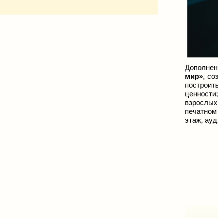
Дополнен
мир»
, со
построит
ценности;
взрослых
печатном
этаж, ауд.