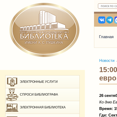
Главная
Новости
15:0
евро
ЭЛЕКТРОННЫЕ УСЛУГИ
СПРОСИ БИБЛИОГРАФА
26 сентя
Ко дню Е
ЭЛЕКТРОННАЯ БИБЛИОТЕКА
Время: 1
Где: Сек