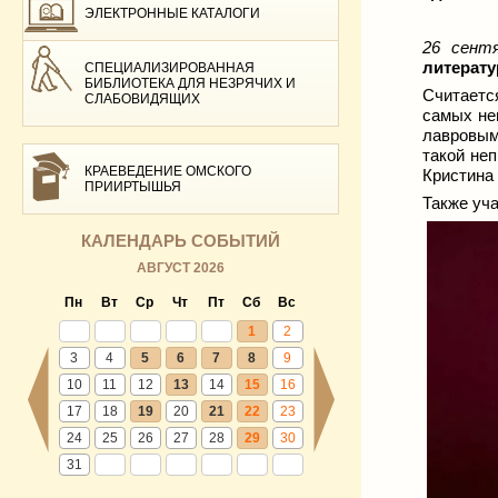
ЭЛЕКТРОННЫЕ КАТАЛОГИ
26 сент
литерату
СПЕЦИАЛИЗИРОВАННАЯ
БИБЛИОТЕКА ДЛЯ НЕЗРЯЧИХ И
Считаетс
СЛАБОВИДЯЩИХ
самых не
лавровым
такой не
КРАЕВЕДЕНИЕ ОМСКОГО
Кристина
ПРИИРТЫШЬЯ
Также уч
КАЛЕНДАРЬ СОБЫТИЙ
АВГУСТ 2026
Пн
Вт
Ср
Чт
Пт
Сб
Вс
1
2
3
4
5
6
7
8
9
10
11
12
13
14
15
16
17
18
19
20
21
22
23
24
25
26
27
28
29
30
31