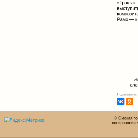
«Трактат
выступит
композит
Рамо — к
н
спе
Поделиться:
© Омская го
копировании 