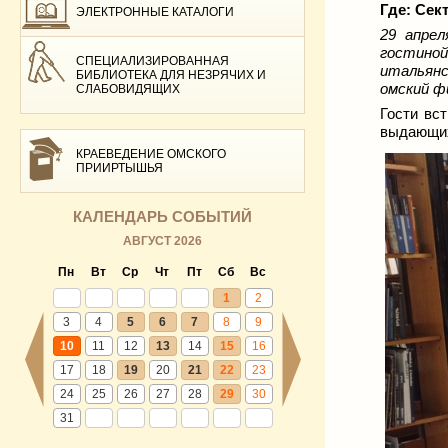
Где:
Сект
ЭЛЕКТРОННЫЕ КАТАЛОГИ
29 апрел
гостиной
СПЕЦИАЛИЗИРОВАННАЯ
итальянс
БИБЛИОТЕКА ДЛЯ НЕЗРЯЧИХ И
омский 
СЛАБОВИДЯЩИХ
Гости вс
выдающих
КРАЕВЕДЕНИЕ ОМСКОГО
ПРИИРТЫШЬЯ
КАЛЕНДАРЬ СОБЫТИЙ
АВГУСТ 2026
Пн
Вт
Ср
Чт
Пт
Сб
Вс
1
2
3
4
5
6
7
8
9
10
11
12
13
14
15
16
17
18
19
20
21
22
23
24
25
26
27
28
29
30
31