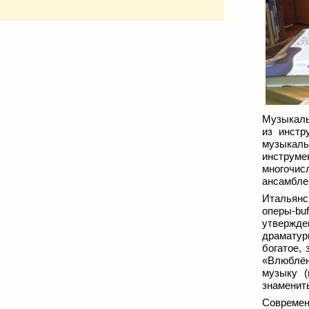
Музыкаль
из инстр
музыкал
инструме
многочис
ансамбле
Итальянс
оперы-bu
утвержде
драматур
богатое,
«Влюблённ
музыку (
знаменит
Совреме