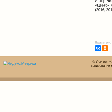
Автор че
«Цветок 
(2016, 20
Поделиться:
© Омская го
копировании 