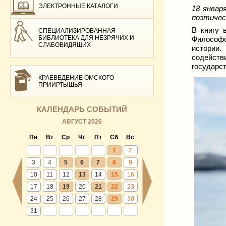
ЭЛЕКТРОННЫЕ КАТАЛОГИ
18 январ
поэтичес
В книгу 
СПЕЦИАЛИЗИРОВАННАЯ
БИБЛИОТЕКА ДЛЯ НЕЗРЯЧИХ И
Философс
СЛАБОВИДЯЩИХ
истории.
содейств
государст
КРАЕВЕДЕНИЕ ОМСКОГО
ПРИИРТЫШЬЯ
КАЛЕНДАРЬ СОБЫТИЙ
АВГУСТ 2026
Пн
Вт
Ср
Чт
Пт
Сб
Вс
1
2
3
4
5
6
7
8
9
10
11
12
13
14
15
16
17
18
19
20
21
22
23
24
25
26
27
28
29
30
31