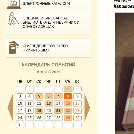
Издание
ЭЛЕКТРОННЫЕ КАТАЛОГИ
Каримов
СПЕЦИАЛИЗИРОВАННАЯ
БИБЛИОТЕКА ДЛЯ НЕЗРЯЧИХ И
СЛАБОВИДЯЩИХ
КРАЕВЕДЕНИЕ ОМСКОГО
ПРИИРТЫШЬЯ
КАЛЕНДАРЬ СОБЫТИЙ
АВГУСТ 2026
Пн
Вт
Ср
Чт
Пт
Сб
Вс
1
2
3
4
5
6
7
8
9
10
11
12
13
14
15
16
17
18
19
20
21
22
23
24
25
26
27
28
29
30
31