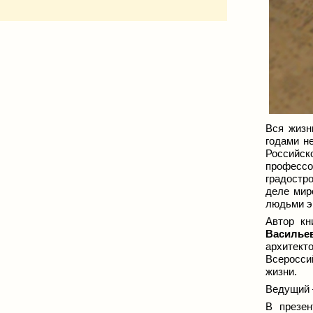
Вся жизн
годами н
Российск
профессо
градостр
деле мир
людьми э
Автор кн
Василье
архитект
Всеросси
жизни.
Ведущий 
В презен