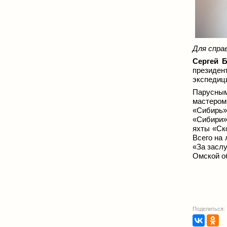
Для справ
Сергей 
президен
экспедиц
Парусным
мастером
«Сибирь»
«Сибири»,
яхты «Ско
Всего на
«За заслу
Омской о
Поделиться: