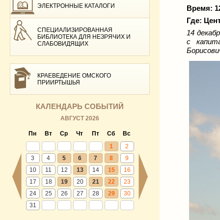
ЭЛЕКТРОННЫЕ КАТАЛОГИ
Время: 1
Где: Цен
СПЕЦИАЛИЗИРОВАННАЯ
14 декаб
БИБЛИОТЕКА ДЛЯ НЕЗРЯЧИХ И
с капит
СЛАБОВИДЯЩИХ
Борисови
КРАЕВЕДЕНИЕ ОМСКОГО
ПРИИРТЫШЬЯ
КАЛЕНДАРЬ СОБЫТИЙ
АВГУСТ 2026
Пн
Вт
Ср
Чт
Пт
Сб
Вс
1
2
3
4
5
6
7
8
9
10
11
12
13
14
15
16
17
18
19
20
21
22
23
24
25
26
27
28
29
30
31