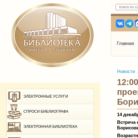
Главная
Новости
12:0
прое
ЭЛЕКТРОННЫЕ УСЛУГИ
Бори
СПРОСИ БИБЛИОГРАФА
14 декаб
Встреча 
ЭЛЕКТРОННАЯ БИБЛИОТЕКА
Борисов
Возрастн