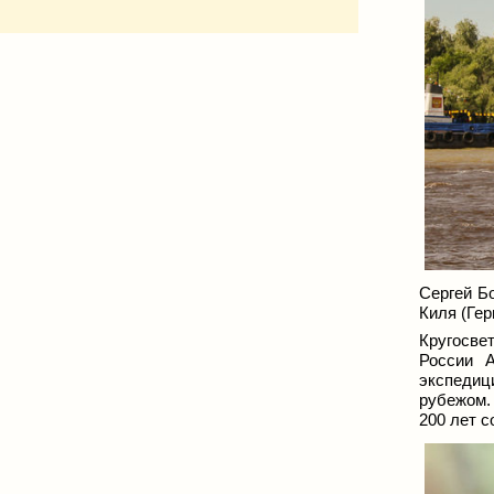
Сергей Бо
Киля (Гер
Кругосве
России А
экспедиц
рубежом.
200 лет с