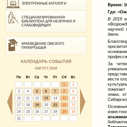
ЭЛЕКТРОННЫЕ КАТАЛОГИ
Время: 1
Где:
«
Омс
СПЕЦИАЛИЗИРОВАННАЯ
В 2019 
БИБЛИОТЕКА ДЛЯ НЕЗРЯЧИХ И
«Возрожд
СЛАБОВИДЯЩИХ
научной 
дате.
Благотво
КРАЕВЕДЕНИЕ ОМСКОГО
просвети
ПРИИРТЫШЬЯ
основани
професси
КАЛЕНДАРЬ СОБЫТИЙ
За четв
АВГУСТ 2026
уникаль
представ
Пн
Вт
Ср
Чт
Пт
Сб
Вс
вести пл
культур
1
2
помогает
3
4
5
6
7
8
9
знаки, о
10
11
12
13
14
15
16
Сибирског
17
18
19
20
21
22
23
Основны
известн
24
25
26
27
28
29
30
альманах
31
библиотек
Тарковс