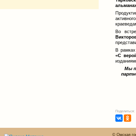
альмана
Продукти
активног
краеведам
Во встр
Викторо
представи
В рамках
«С веро
изданиям
Мы п
партн
Поделиться:
© Омская го