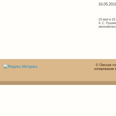
16.05.201
16 мая в 1
А. С. Пушк
экономичес
© Омская го
копировании 