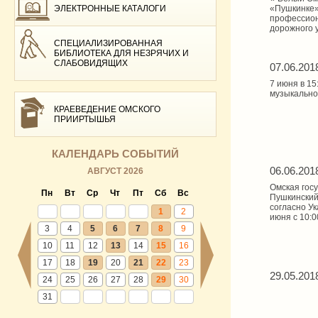
ЭЛЕКТРОННЫЕ КАТАЛОГИ
«Пушкинке».
профессион
дорожного у
СПЕЦИАЛИЗИРОВАННАЯ
БИБЛИОТЕКА ДЛЯ НЕЗРЯЧИХ И
СЛАБОВИДЯЩИХ
07.06.201
7 июня в 15
музыкально
КРАЕВЕДЕНИЕ ОМСКОГО
ПРИИРТЫШЬЯ
КАЛЕНДАРЬ СОБЫТИЙ
06.06.201
АВГУСТ 2026
Омская гос
Пн
Вт
Ср
Чт
Пт
Сб
Вс
Пушкинский
согласно Ук
1
2
июня с 10:0
3
4
5
6
7
8
9
10
11
12
13
14
15
16
17
18
19
20
21
22
23
29.05.201
24
25
26
27
28
29
30
31