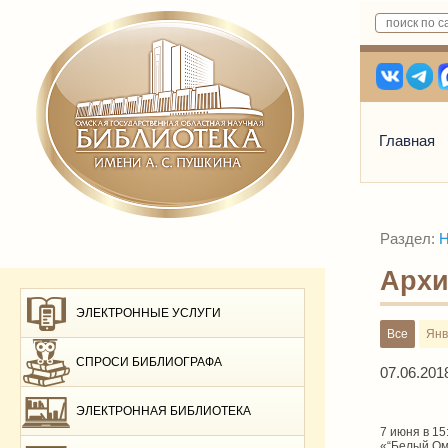
Главная
Раздел:
Н
Архи
ЭЛЕКТРОННЫЕ УСЛУГИ
Все
Янв
СПРОСИ БИБЛИОГРАФА
07.06.201
ЭЛЕКТРОННАЯ БИБЛИОТЕКА
7 июня в 15
«“Белый Ом