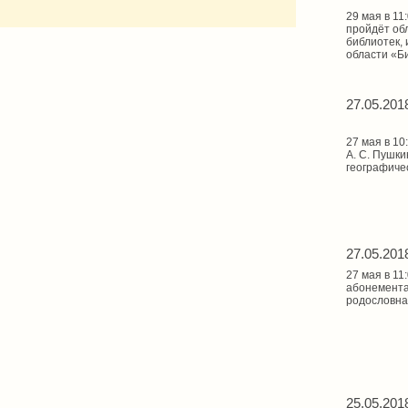
29 мая в 1
пройдёт об
библиотек,
области «Би
27.05.201
27 мая в 1
А. С. Пушки
географиче
27.05.201
27 мая в 11
абонемента
родословна
25.05.201