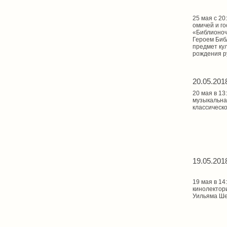
25 мая с 20
омичей и г
«Библионоч
Героем Библ
предмет ку
рождения р
20.05.201
20 мая в 13
музыкальна
классическо
19.05.201
19 мая в 1
кинолектор
Уильяма Ше