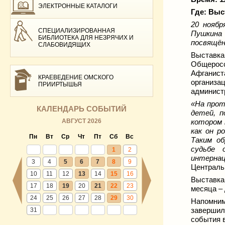
ЭЛЕКТРОННЫЕ КАТАЛОГИ
Где:
Выст
20 ноябр
СПЕЦИАЛИЗИРОВАННАЯ
Пушкина 
БИБЛИОТЕКА ДЛЯ НЕЗРЯЧИХ И
посвящён
СЛАБОВИДЯЩИХ
Выставк
Общерос
Афганис
КРАЕВЕДЕНИЕ ОМСКОГО
организа
ПРИИРТЫШЬЯ
администр
«На прот
КАЛЕНДАРЬ СОБЫТИЙ
детей, п
АВГУСТ 2026
котором 
как он р
Пн
Вт
Ср
Чт
Пт
Сб
Вс
Таким об
судьбе 
1
2
интернац
3
4
5
6
7
8
9
Централь
10
11
12
13
14
15
16
Выставка
17
18
19
20
21
22
23
месяца –
24
25
26
27
28
29
30
Напомним
завершил
31
события 