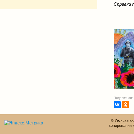
Справки п
Поделиться:
© Омская го
копировании 