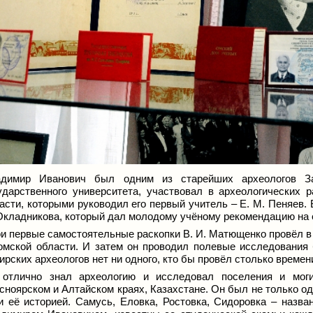
адимир Иванович был одним из старейших археологов За
ударственного университета, участвовал в археологических 
асти, которыми руководил его первый учитель – Е. М. Пеняев. В
Окладникова, который дал молодому учёному рекомендацию на 
и первые самостоятельные раскопки В. И. Матющенко провёл в 
омской области. И затем он проводил полевые исследования 
ирских археологов нет ни одного, кто бы провёл столько времени
отлично знал археологию и исследовал поселения и моги
сноярском и Алтайском краях, Казахстане. Он был не только о
и её историей. Самусь, Еловка, Ростовка, Сидоровка – назва