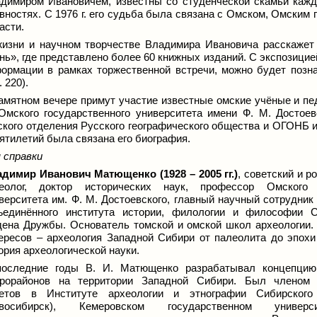
димиром Ивановичем, известны со студенческой скамьи каждо
вностях. С 1976 г. его судьба была связана с Омском, Омским
асти.
изни и научном творчестве Владимира Ивановича расскажет
нь», где
представлено более 60 книжных изданий
. С экспозицие
ормации в рамках торжественной встречи,
можно будет позна
. 220).
амятном вечере примут участие известные омские учёные и пе
Омского государственного университета имени Ф. М. Достоев
кого отделения Русского географического общества и ОГОНБ и
ятилетий была связана его биография.
 справки
адимир Иванович Матющенко (1928
–
2005 гг.)
, советский и р
еолог, доктор исторических наук, профессор Омского г
верситета им. Ф. М. Достоевского, главный научный сотрудни
единённого института истории, филологии и философии 
ена Дружбы. Основатель томской и омской школ археологии.
ересов – археология Западной Сибири от палеолита до эпохи
ория археологической науки.
оследние годы В. И. Матющенко разрабатывал концепцию 
рорайонов на территории Западной Сибири. Был членом 
ветов в Институте археологии и этнографии Сибирског
овосибирск), Кемеровском государственном универ