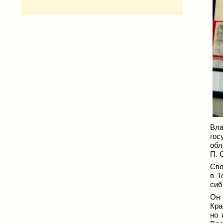
Вл
гос
обл
П. 
Сво
в Т
сиб
Он 
Кра
но 