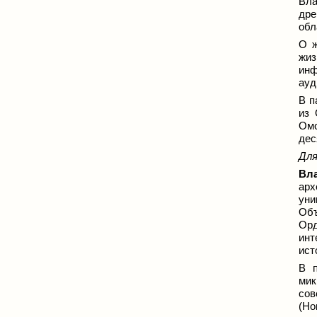
Вла
дре
обл
О ж
жиз
инф
ауд
В п
из 
Омс
дес
Для
Вл
арх
уни
Объ
Орд
инт
ист
В п
мик
со
(Н