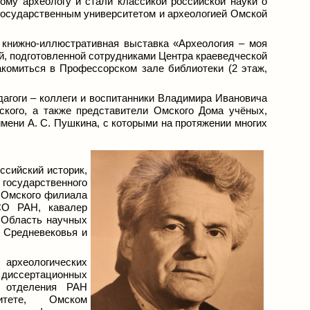
му археологу и стали классикой российской науки о
 государственным университетом и археологией Омской
 книжно-иллюстративная выставка «Археология – моя
й,
подготовленной сотрудниками Центра краеведческой
комиться в Профессорском зале библиотеки (2 этаж,
дагоги – коллеги и воспитанники Владимира Ивановича
ского, а также представители Омского Дома учёных,
мени А. С. Пушкина, с которыми на протяжении многих
оссийский историк,
осударственного
к Омского филиала
СО РАН, кавалер
 Область научных
 Средневековья и
археологических
диссертационных
о отделения РАН
ситете, Омском