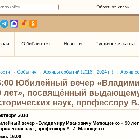
Обратная связь
вная
О библиотеке
Новости
Пушкинская карта
ости
→
События
→
Архивы событий (2016—2024 гг.)
→
Архив со
6:00 Юбилейный вечер «Владим
0 лет», посвящённый выдающему
сторических наук, профессору В
октября 2018
илейный вечер
«Владимиру Ивановичу Матющенко – 90 лет
орических наук, профессору
В. И. Матющенко
мя: 16:00