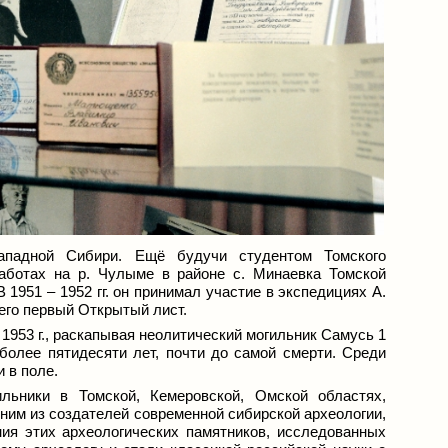
падной Сибири. Ещё будучи студентом Томского
работах на р. Чулыме в районе с. Минаевка Томской
 1951 – 1952 гг. он принимал участие в экспедициях А.
его первый Открытый лист.
1953 г., раскапывая неолитический могильник Самусь 1
более пятидесяти лет, почти до самой смерти. Среди
 в поле.
льники в Томской, Кемеровской, Омской областях,
дним из создателей современной сибирской археологии,
ния этих археологических памятников, исследованных