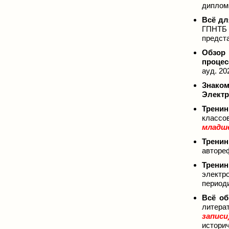
дипломн
Всё дл
ГПНТБ 
предста
Обзор 
процес
ауд. 202
Знаком
Электр
Тренин
классо
младше
Тренин
автореф
Тренин
электр
периоди
Всё об
литера
записи
историч