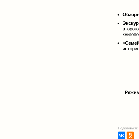
Обзорн
Экскур
второг
книгоп
«Семей
историе
Режим
Поделиться: