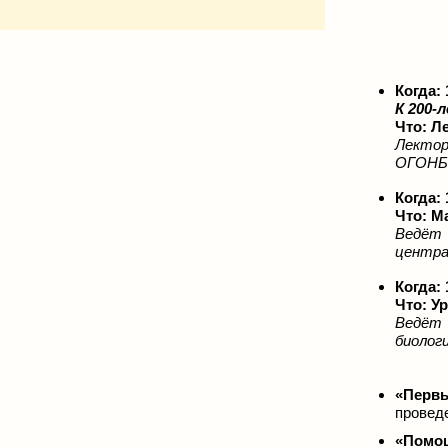
Когда:
1
К 200-
Что: Л
Лекто
ОГОНБ и
Когда:
Что: М
Ведёт
центра 
Когда:
Что: У
Ведё
биологи
«Первы
проведе
«Помощ