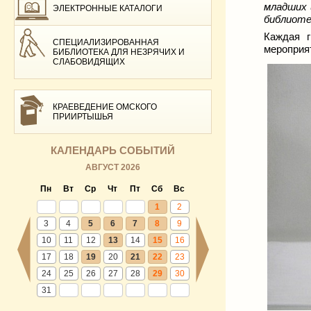
младших 
ЭЛЕКТРОННЫЕ КАТАЛОГИ
библиоте
Каждая 
СПЕЦИАЛИЗИРОВАННАЯ
мероприя
БИБЛИОТЕКА ДЛЯ НЕЗРЯЧИХ И
СЛАБОВИДЯЩИХ
КРАЕВЕДЕНИЕ ОМСКОГО
ПРИИРТЫШЬЯ
КАЛЕНДАРЬ СОБЫТИЙ
АВГУСТ 2026
Пн
Вт
Ср
Чт
Пт
Сб
Вс
1
2
3
4
5
6
7
8
9
10
11
12
13
14
15
16
17
18
19
20
21
22
23
24
25
26
27
28
29
30
31