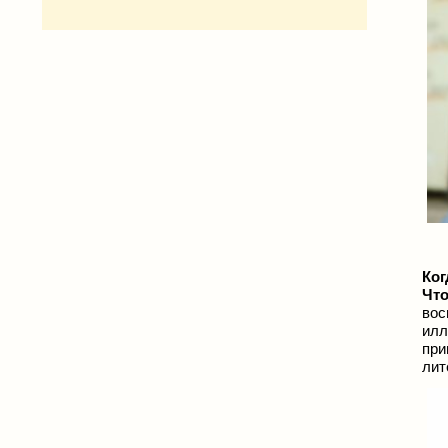
Ког
Что
вос
илл
при
лит