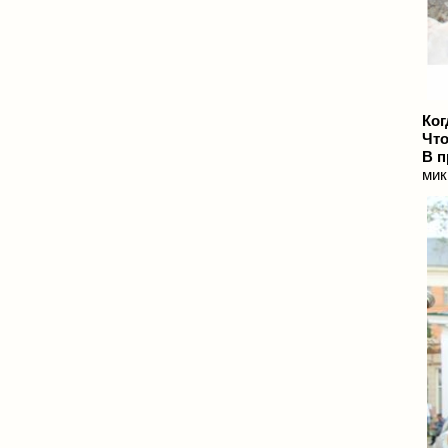
Ког
Чт
В п
мик