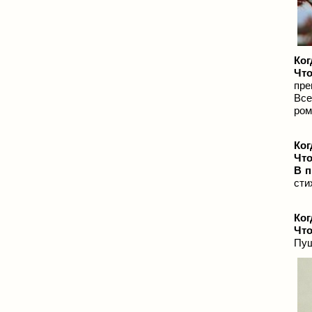
Ког
Что
пре
Все
ром
Ког
Что
В п
сти
Ког
Что
Пуш