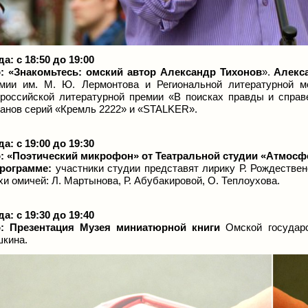
да: с 18:50 до 19:00
:
«Знакомьтесь: омский автор Александр Тихонов
».
Алекс
мии им. М. Ю. Лермонтова и Региональной литературной м
российской литературной премии «В поисках правды и справед
анов серий «Кремль 2222» и «STALKER».
да: с 19:00 до 19:30
: «Поэтический микрофон» от Театральной студии «Атмосфер
рограмме:
участники студии представят лирику Р. Рождественс
хи омичей: Л. Мартынова, Р. Абубакировой, О. Теплоухова.
да: с 19:30 до 19:40
:
Презентация Музея миниатюрной книги
Омской государс
кина.