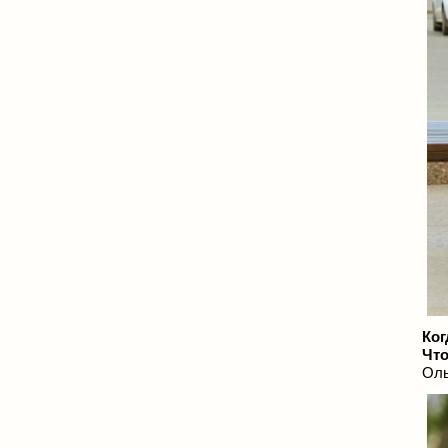
Ког
Что
Оль